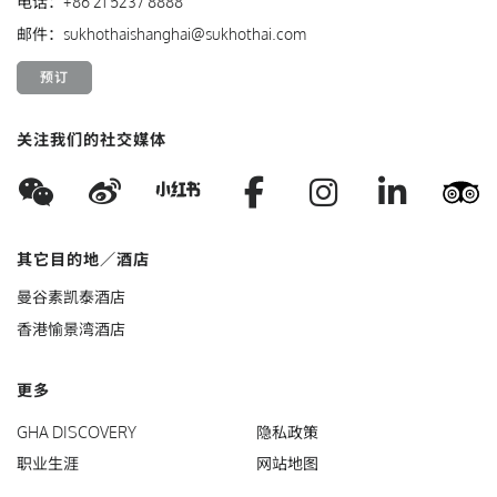
电话：
+86 21 5237 8888
邮件：
sukhothaishanghai@sukhothai.com
预订
关注我们的社交媒体
WeChat
Weibo
Facebook
Instagram
Linke
T
Xiaohungshu
其它目的地／酒店
曼谷素凯泰酒店
香港愉景湾酒店
更多
GHA DISCOVERY
隐私政策
职业生涯
网站地图