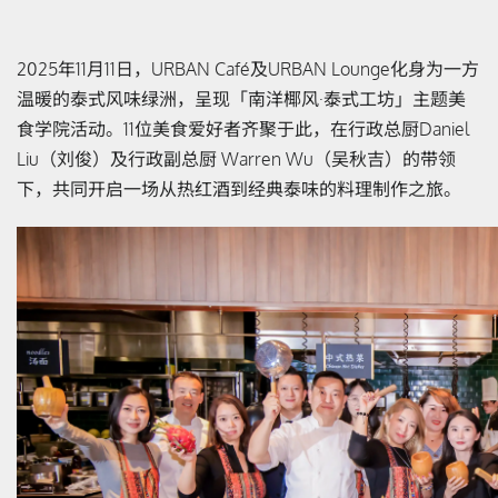
2025年11月11日，
URBAN Café
及
URBAN Lounge
化身为一方
温暖的泰式风味绿洲，呈现「南洋椰风
·
泰式工坊」主题美
食学院活动。
11
位美食爱好者齐聚于此，在行政总厨
Daniel
Liu
（刘俊）及行政副总厨
Warren Wu
（吴秋吉）的带领
下，共同开启一场从热红酒到经典泰味的料理制作之旅。